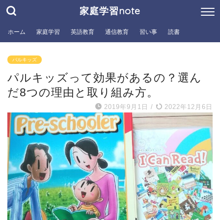
家庭学習note
ホーム
家庭学習
英語教育
通信教育
習い事
読書
パルキッズ
パルキッズって効果があるの？選ん
だ8つの理由と取り組み方。
2019年9月1日
/
2022年12月6日