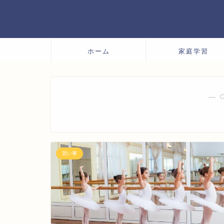
ホーム
家庭学習
― 
習い事