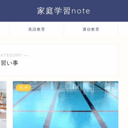
家庭学習note
英語教育
通信教育
CATEGORY ―
習い事
習い事