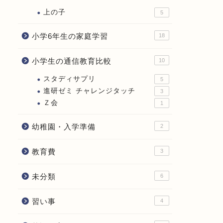
上の子
5
小学6年生の家庭学習
18
小学生の通信教育比較
10
スタディサプリ
5
進研ゼミ チャレンジタッチ
3
Ｚ会
1
幼稚園・入学準備
2
教育費
3
未分類
6
習い事
4