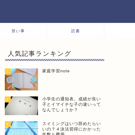
習い事
読書
人気記事ランキング
家庭学習note
1
小学生の通知表。成績が良い
2
子とイマイチな子の違いって
なんでしょうか？
スイミングはいつ辞めたらい
3
いの？４泳法習得にかかった
年数と費用