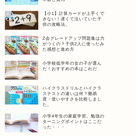
【小1】計算カードが上手くで
4
きない！遅くて泣いていた子
供の攻略法。
Z会グレードアップ問題集は力
5
がつくの？子供2人に使ったみ
た感想と進め方
小学校低学年の女の子が選ん
6
だ！おすすめの本はこれだ
ハイクラスドリルとハイクラ
7
ステストの違いは何？難易
度・使いやすさを比較しまし
た。
小学4年生の家庭学習。勉強の
8
ターニングポイントはここだ
った・・・