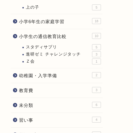
上の子
5
小学6年生の家庭学習
18
小学生の通信教育比較
10
スタディサプリ
5
進研ゼミ チャレンジタッチ
3
Ｚ会
1
幼稚園・入学準備
2
教育費
3
未分類
6
習い事
4