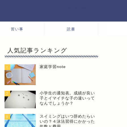
習い事
読書
人気記事ランキング
家庭学習note
1
小学生の通知表。成績が良い
2
子とイマイチな子の違いって
なんでしょうか？
スイミングはいつ辞めたらい
3
いの？４泳法習得にかかった
年数と費用