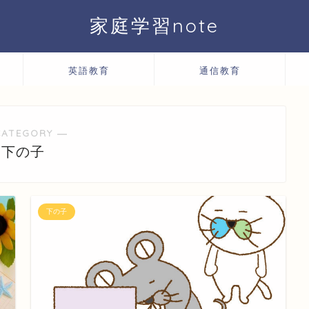
家庭学習note
英語教育
通信教育
CATEGORY ―
下の子
下の子