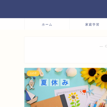
ホーム
家庭学習
― 
上の子