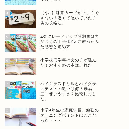
【小1】計算カードが上手くで
4
きない！遅くて泣いていた子
供の攻略法。
Z会グレードアップ問題集は力
5
がつくの？子供2人に使ったみ
た感想と進め方
小学校低学年の女の子が選ん
6
だ！おすすめの本はこれだ
ハイクラスドリルとハイクラ
7
ステストの違いは何？難易
度・使いやすさを比較しまし
た。
小学4年生の家庭学習。勉強の
8
ターニングポイントはここだ
った・・・