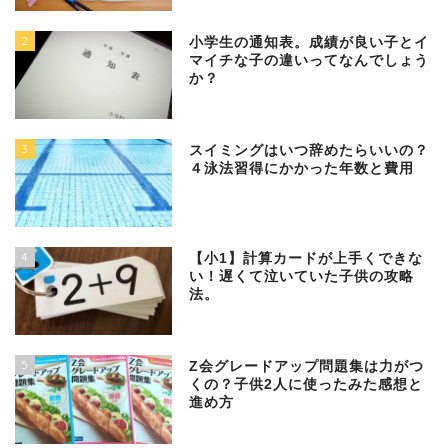
2
小学生の通知表。成績が良い子とイ
マイチな子の違いってなんでしょう
か？
3
スイミングはいつ辞めたらいいの？
４泳法習得にかかった年数と費用
4
【小1】計算カードが上手くできな
い！遅くて泣いていた子供の攻略
法。
5
Z会グレードアップ問題集は力がつ
くの？子供2人に使ったみた感想と
進め方