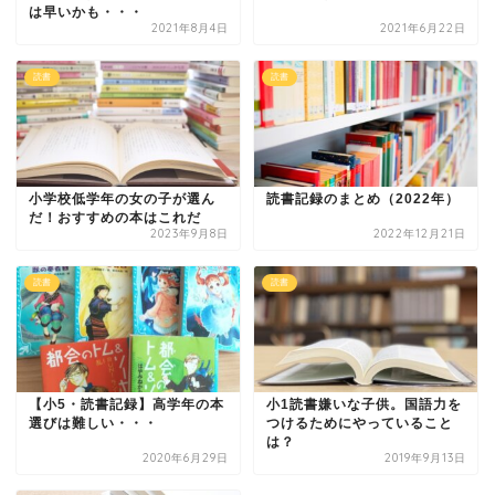
は早いかも・・・
2021年8月4日
2021年6月22日
読書
読書
小学校低学年の女の子が選ん
読書記録のまとめ（2022年）
だ！おすすめの本はこれだ
2023年9月8日
2022年12月21日
読書
読書
【小5・読書記録】高学年の本
小1読書嫌いな子供。国語力を
選びは難しい・・・
つけるためにやっていること
は？
2020年6月29日
2019年9月13日