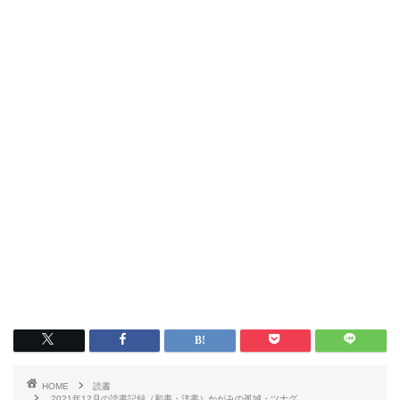
HOME
読書
2021年12月の読書記録（和書・洋書）かがみの孤城・ツナグ