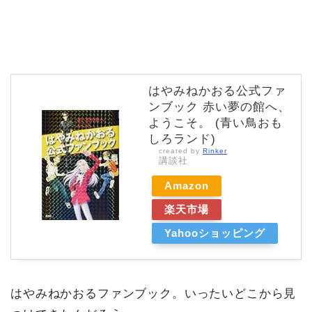
はやみねかおる公式ファ
ンブック 赤い夢の館へ、
ようこそ。 (青い鳥おも
しろランド)
created by
Rinker
講談社
Amazon
楽天市場
Yahooショッピング
はやみねかおるファンブック。いったいどこから見