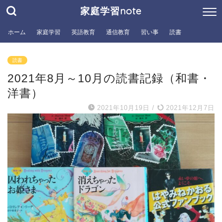
家庭学習note
ホーム
家庭学習
英語教育
通信教育
習い事
読書
読書
2021年8月～10月の読書記録（和書・
洋書）
2021年10月19日
/
2021年12月7日