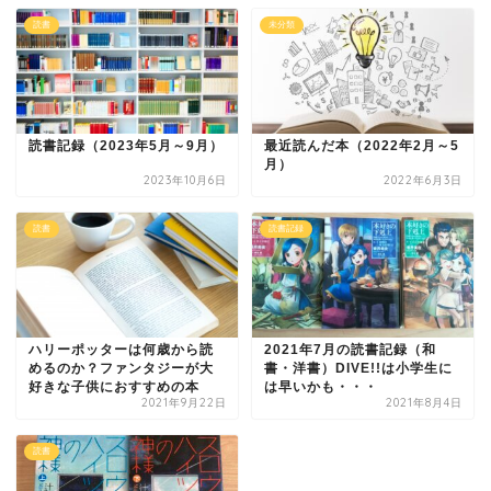
読書
未分類
読書記録（2023年5月～9月）
最近読んだ本（2022年2月～5
月）
2023年10月6日
2022年6月3日
読書
読書記録
ハリーポッターは何歳から読
2021年7月の読書記録（和
めるのか？ファンタジーが大
書・洋書）DIVE!!は小学生に
好きな子供におすすめの本
は早いかも・・・
2021年9月22日
2021年8月4日
読書