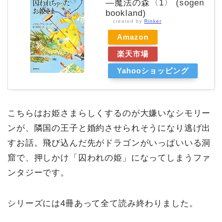
―魔法の森〈1〉 (sogen
bookland)
created by
Rinker
Amazon
楽天市場
Yahooショッピング
こちらはお姫さまらしくするのが大嫌いなシモリー
ンが、隣国の王子と婚約させられそうになり逃げ出
すお話。飛び込んだ先がドラゴンがいっぱいいる洞
窟で、押しかけ「囚われの姫」になってしまうファ
ンタジーです。
シリーズには4冊あって全て読み終わりました。