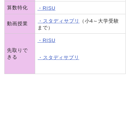
算数特化
・RISU
・スタディサプリ
（小4～大学受験
動画授業
まで）
・RISU
先取りで
きる
・スタディサプリ