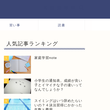
習い事
読書
人気記事ランキング
家庭学習note
1
小学生の通知表。成績が良い
2
子とイマイチな子の違いって
なんでしょうか？
スイミングはいつ辞めたらい
3
いの？４泳法習得にかかった
年数と費用