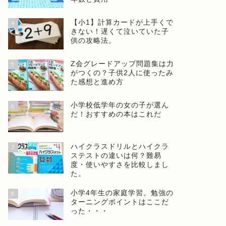
【小1】計算カードが上手くで
4
きない！遅くて泣いていた子
供の攻略法。
Z会グレードアップ問題集は力
5
がつくの？子供2人に使ったみ
た感想と進め方
小学校低学年の女の子が選ん
6
だ！おすすめの本はこれだ
ハイクラスドリルとハイクラ
7
ステストの違いは何？難易
度・使いやすさを比較しまし
た。
小学4年生の家庭学習。勉強の
8
ターニングポイントはここだ
った・・・