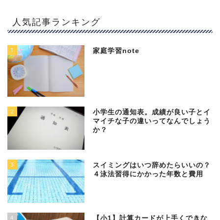
人気記事ランキング
1
家庭学習note
2
小学生の通知表。成績が良い子とイ
マイチな子の違いってなんでしょう
か？
3
スイミングはいつ辞めたらいいの？
４泳法習得にかかった年数と費用
4
【小1】計算カードが上手くできな