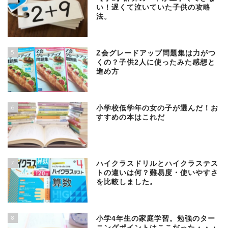
い！遅くて泣いていた子供の攻略
法。
5
Z会グレードアップ問題集は力がつ
くの？子供2人に使ったみた感想と
進め方
6
小学校低学年の女の子が選んだ！お
すすめの本はこれだ
7
ハイクラスドリルとハイクラステス
トの違いは何？難易度・使いやすさ
を比較しました。
8
小学4年生の家庭学習。勉強のター
ニングポイントはここだった・・・