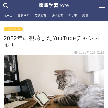
家庭学習note
ホーム
家庭学習
英語教育
通信教育
習い事
読書
まちこの小話
2022年に視聴したYouTubeチャンネ
ル！
2022年12月21日