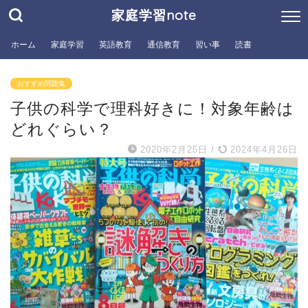
家庭学習note
ホーム
家庭学習
英語教育
通信教育
習い事
読書
おすすめ問題集
子供の科学で理科好きに！対象年齢は
どれぐらい？
2020年2月25日
/
2024年4月26日