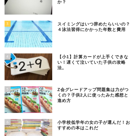
か？
3
スイミングはいつ辞めたらいいの？
４泳法習得にかかった年数と費用
4
【小1】計算カードが上手くできな
い！遅くて泣いていた子供の攻略
法。
5
Z会グレードアップ問題集は力がつ
くの？子供2人に使ったみた感想と
進め方
6
小学校低学年の女の子が選んだ！お
すすめの本はこれだ